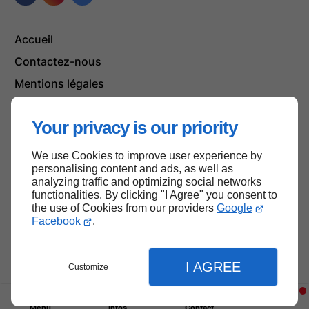
Accueil
Contactez-nous
Mentions légales
Plan du site
Your privacy is our priority
We use Cookies to improve user experience by
Haut de page
personalising content and ads, as well as
analyzing traffic and optimizing social networks
functionalities. By clicking "I Agree" you consent to
the use of Cookies from our providers
Google
Facebook
.
I AGREE
Customize
Menu
Infos
Contact